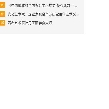
《中国廉政教育内参》学习党史 凝心聚力——邱玉民主任
安徽艺术家、企业家联合举办建党百年艺术交流活动
著名艺术家牡丹王邵学良大师