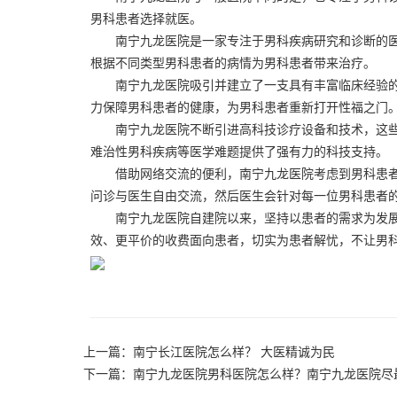
男科患者选择就医。
南宁九龙医院是一家专注于男科疾病研究和诊断的医
根据不同类型男科患者的病情为男科患者带来治疗。
南宁九龙医院吸引并建立了一支具有丰富临床经验的
力保障男科患者的健康，为男科患者重新打开性福之门
南宁九龙医院不断引进高科技诊疗设备和技术，这些
难治性男科疾病等医学难题提供了强有力的科技支持。
借助网络交流的便利，南宁九龙医院考虑到男科患者
问诊与医生自由交流，然后医生会针对每一位男科患者
南宁九龙医院自建院以来，坚持以患者的需求为发展
效、更平价的收费面向患者，切实为患者解忧，不让男
上一篇：
南宁长江医院怎么样？ 大医精诚为民
下一篇：
南宁九龙医院男科医院怎么样？南宁九龙医院尽