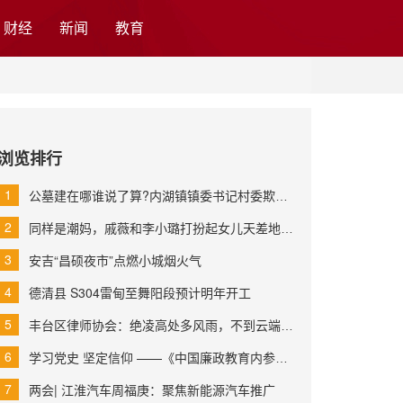
财经
新闻
教育
浏览排行
公墓建在哪谁说了算?内湖镇镇委书记村委欺上瞒下耕地变
同样是潮妈，戚薇和李小璐打扮起女儿天差地别，网友：
安吉“昌硕夜市”点燃小城烟火气
德清县 S304雷甸至舞阳段预计明年开工
丰台区律师协会：绝凌高处多风雨，不到云端最上层
学习党史 坚定信仰 ——《中国廉政教育内参》开展党史
两会| 江淮汽车周福庚：聚焦新能源汽车推广