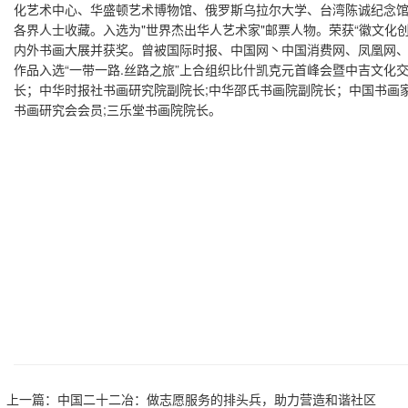
化艺术中心、华盛顿艺术博物馆、俄罗斯乌拉尔大学、台湾陈诚纪念
各界人士收藏。入选为"世界杰出华人艺术家"邮票人物。荣获“徽文化
内外书画大展并获奖。曾被国际时报、中国网丶中国消费网、凤凰网、
作品入选“一带一路.丝路之旅”上合组织比什凯克元首峰会暨中吉文化
长；中华时报社书画研究院副院长;中华邵氏书画院副院长；中国书画
书画研究会会员;三乐堂书画院院长。
上一篇：
中国二十二冶：做志愿服务的排头兵，助力营造和谐社区