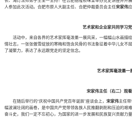
长、海灯法师弟子王全一主持！在合肥德隆祯味堂举办党史讲座并开展
人参加此次活动。合肥市原人大副主任、合肥仲裁委员会主任
宋家伟
艺术家和企业家共同学习
活动中，来自各界的艺术家挥毫泼墨一展风采，一幅幅山水画描绘
情壮志，一张张傲雪绽放的寒梅和饱含风骨的书法象征着中华儿女不
了凝聚力，表达了永远跟党走的坚定信念。
艺术家挥毫泼墨一
宋家伟主任（右二）观
在随后举行的“庆祝中国共产党百年诞辰”座谈会上，
宋家伟
主任带
幅波澜壮阔的画卷，是中国共产党带领各族人民推翻剥削和压迫的艰
奋斗史，我们一定不忘初心，为国家的进一步发展和民族复兴贡献力