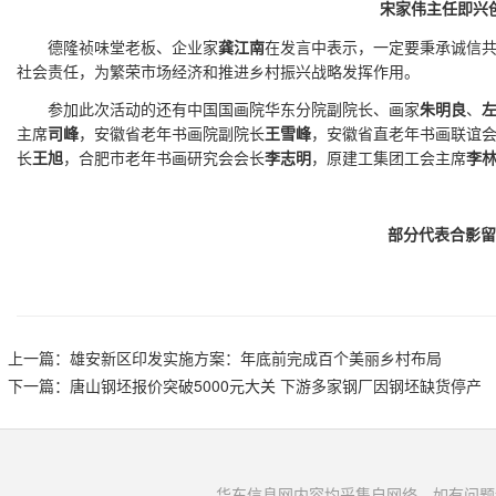
宋家伟主任即兴
德隆祯味堂老板、企业家
龚江南
在发言中表示，一定要秉承诚信
社会责任，为繁荣市场经济和推进乡村振兴战略发挥作用。
参加此次活动的还有中国国画院华东分院副院长、画家
朱明良
、
主席
司峰
，安徽省老年书画院副院长
王雪峰
，安徽省直老年书画联谊
长
王旭
，合肥市老年书画研究会会长
李志明
，原建工集团工会主席
李
部分代表合影
上一篇：
雄安新区印发实施方案：年底前完成百个美丽乡村布局
下一篇：
唐山钢坯报价突破5000元大关 下游多家钢厂因钢坯缺货停产
华东信息网内容均采集自网络，如有问题请将