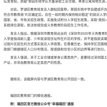
坛发发帖，质疑“翠园东晓学区大量录取工业仓储，单身公寓用地生源
对此，罗湖区教育局发言人跟帖回复称，翠园东晓中学自建成开办以
符合市教育局“片区确定后，应在一段时期内保持相对稳定”的就近入
国家、省、市有关招生政策，实施免试积分入学招生政策，采取“类别
系统排位录取，依法依规完成义务教育阶段招生工作任务。
发言人指出，根据深圳市教育局出台的《深圳市2020年义务教育
入学是指适龄儿童、少年就读现住址所在片区的学校，并不是指就读
过按片区招生的方式落实就近入学政策，在尊重历史、保持学区范围
政部门根据辖区人口分布情况，按道路和住宅小区的边界等进行划分
发言人强调，关于工业仓储或单身公寓类房产，是要经过深圳国土
产证，并非由教育局认定其房产的性质。
据核实，该截屏内容与罗湖区教育局公开回应一致。
福田区教育部门的微信通报。
附：福田区官方微信公众号“幸福福田”通报