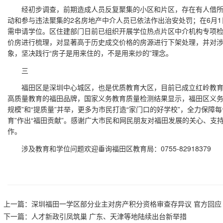
经初步调查，前期造成人员反复聚集的小区和片区，存在有人借所谓
动和参与违法聚集的2名房地产中介人员已依法作出治安处罚；在6月1
需申请学位。区住建部门日前已组织开展学位热点片区中介机构专项
价房进行梳理，对显著高于历史成交价格的房源进行下架处理，并对
象，坚决践行“房子是用来住的，不是用来炒的”理念。
三
福田区是深圳中心城区，也是优质教育大区，目前已成立红岭教育
高质量教育的福田品牌，国家义务教育质量检测结果显示，福田区义务
规模”和“提质量”并举，更多为市民打造“家门口的好学校”，全力保障
育”作出“福田贡献”。感谢广大市民和网民朋友对福田发展的关心、支
作。
涉及教育和学位问题欢迎垂询福田区教育局：0755-82918379
上一篇：
深圳福田一学区部分业主对房产积分资格审查存异议 官方回应
下一篇：
人才新政引凤筑巢 广东、天津等地陆续出台新举措