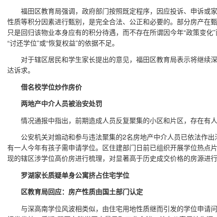
福田区教育局强调，政府部门按照既定程序，因应投诉、申诉或家
性质等积分因素进行甄别，是完全合法、公正和必要的。部分房产在
只是回归该物业本身应有的积分待遇，而不存在所谓因今年“政策变化”而
“讨还学位”或“恢复权益”的依据不足。
对于辖区居民和学生家长提出的意见，福田区教育局表示将继续深
达诉求。
借名校学位炒作房价
两地产中介人员被治安处罚
情况通报中指出，前期造成人员反复聚集的小区和片区，存在有人借
公安机关对煽动和参与违法聚集的2名房地产中介人员已依法作出治安
有一人今年有孩子需申请学位。区住建部门日前已组织开展学位热点
现的辖区涉学位高价房进行梳理，对显著高于历史成交价格的房源进
罗湖家长质疑单身公寓挤占住宅学位
区教育局回应：房产性质由国土部门认定
与深高南学位风波相类似，由住宅用地性质继而引发的学位申请问题