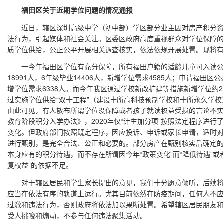
福田区关于
近期学位问题的
情况通报
近日，辖区深圳高级中学（初中部）学区部分业主因对房产积分资
法行为，引起媒体和社会关注。区委区政府高度重视群众对学位保障
质学位供给，公正公平开展相关调查核实，依法依规开展处置。现将
一
今年福田区学位有充分保障，所有福田户籍的适龄儿童可入读
18991人，6年级毕业14406人，新增学位需求4585人；申请福田区
增学位需求6338人。而今年我区通过学校新改扩建等措施新增学位约
过实施学位供给“双十工程”（建设十所高科技预制学校和十所永久学
由此可见，有人散布所谓学位没保障或者孩子就读权益受损的言论不
教育阶段积分入学办法》，2020年仅“计生加分项”按照法定程序进
变化。但政府部门按照既定程序，因应投诉、申诉或家长申请，适时
进行甄别，是完全合法、公正和必要的。部分房产在甄别核实后确定
本身应有的积分待遇，而不存在所谓因今年“政策变化”而“降低待遇”或者
复权益”的依据不足。
对于辖区居民和学生家长提出的意见，我们十分愿意倾听，后续将
应当在依法有序的轨道上运行。尤其目前依然在防疫期间，任何人不
过激和违法行为，否则政府将依法加以果断处置。希望辖区居民朋友
受人挑唆和煽动，不参与任何违法聚集活动。