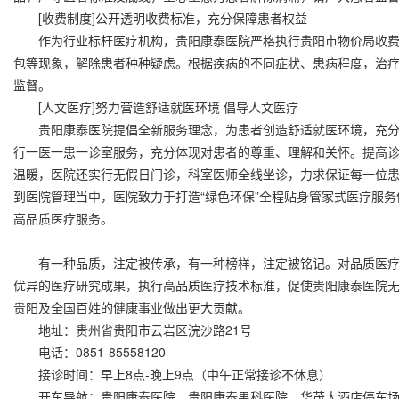
[收费制度]公开透明收费标准，充分保障患者权益
作为行业标杆医疗机构，贵阳康泰医院严格执行贵阳市物价局收费
包等现象，解除患者种种疑虑。根据疾病的不同症状、患病程度，治
监督。
[人文医疗]努力营造舒适就医环境 倡导人文医疗
贵阳康泰医院提倡全新服务理念，为患者创造舒适就医环境，充分
行一医一患一诊室服务，充分体现对患者的尊重、理解和关怀。提高
温暖，医院还实行无假日门诊，科室医师全线坐诊，力求保证每一位
到医院管理当中，医院致力于打造“绿色环保”全程贴身管家式医疗服
高品质医疗服务。
有一种品质，注定被传承，有一种榜样，注定被铭记。对品质医疗
优异的医疗研究成果，执行高品质医疗技术标准，促使贵阳康泰医院
贵阳及全国百姓的健康事业做出更大贡献。
地址：贵州省贵阳市云岩区浣沙路21号
电话：0851-85558120
接诊时间：早上8点-晚上9点（中午正常接诊不休息）
开车导航：贵阳康泰医院、贵阳康泰男科医院、华茂大酒店停车场