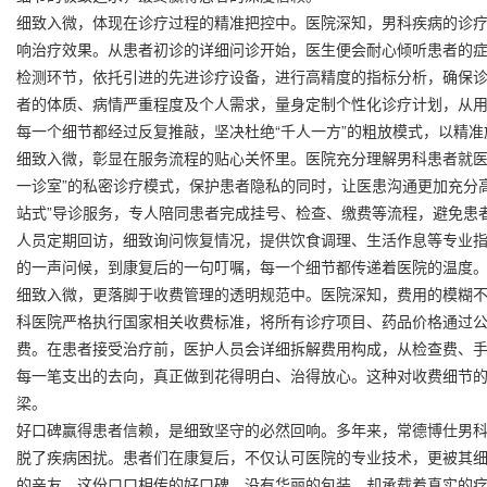
细致入微，体现在诊疗过程的精准把控中。医院深知，男科疾病的诊
响治疗效果。从患者初诊的详细问诊开始，医生便会耐心倾听患者的
检测环节，依托引进的先进诊疗设备，进行高精度的指标分析，确保
者的体质、病情严重程度及个人需求，量身定制个性化诊疗计划，从
每一个细节都经过反复推敲，坚决杜绝“千人一方”的粗放模式，以精
细致入微，彰显在服务流程的贴心关怀里。医院充分理解男科患者就医
一诊室”的私密诊疗模式，保护患者隐私的同时，让医患沟通更加充分
站式”导诊服务，专人陪同患者完成挂号、检查、缴费等流程，避免患
人员定期回访，细致询问恢复情况，提供饮食调理、生活作息等专业
的一声问候，到康复后的一句叮嘱，每一个细节都传递着医院的温度
细致入微，更落脚于收费管理的透明规范中。医院深知，费用的模糊
科医院严格执行国家相关收费标准，将所有诊疗项目、药品价格通过
费。在患者接受治疗前，医护人员会详细拆解费用构成，从检查费、
每一笔支出的去向，真正做到花得明白、治得放心。这种对收费细节
梁。
好口碑赢得患者信赖，是细致坚守的必然回响。多年来，常德博仕男
脱了疾病困扰。患者们在康复后，不仅认可医院的专业技术，更被其
的亲友。这份口口相传的好口碑，没有华丽的包装，却承载着真实的