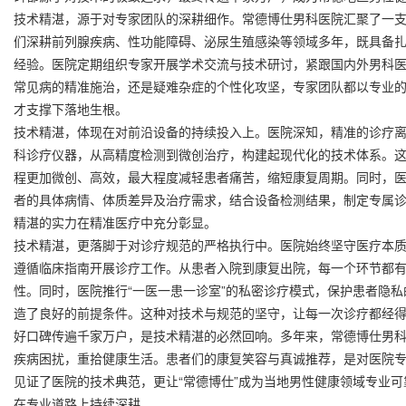
技术精湛，源于对专家团队的深耕细作。常德博仕男科医院汇聚了一
们深耕前列腺疾病、性功能障碍、泌尿生殖感染等领域多年，既具备
经验。医院定期组织专家开展学术交流与技术研讨，紧跟国内外男科
常见病的精准施治，还是疑难杂症的个性化攻坚，专家团队都以专业
才支撑下落地生根。
技术精湛，体现在对前沿设备的持续投入上。医院深知，精准的诊疗
科诊疗仪器，从高精度检测到微创治疗，构建起现代化的技术体系。
程更加微创、高效，最大程度减轻患者痛苦，缩短康复周期。同时，医
者的具体病情、体质差异及治疗需求，结合设备检测结果，制定专属
精湛的实力在精准医疗中充分彰显。
技术精湛，更落脚于对诊疗规范的严格执行中。医院始终坚守医疗本
遵循临床指南开展诊疗工作。从患者入院到康复出院，每一个环节都
性。同时，医院推行“一医一患一诊室”的私密诊疗模式，保护患者隐
造了良好的前提条件。这种对技术与规范的坚守，让每一次诊疗都经
好口碑传遍千家万户，是技术精湛的必然回响。多年来，常德博仕男
疾病困扰，重拾健康生活。患者们的康复笑容与真诚推荐，是对医院
见证了医院的技术典范，更让“常德博仕”成为当地男性健康领域专业
在专业道路上持续深耕。