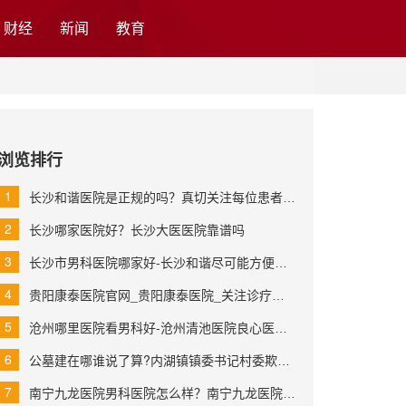
财经
新闻
教育
浏览排行
长沙和谐医院是正规的吗？真切关注每位患者的一点一滴
长沙哪家医院好？长沙大医医院靠谱吗
长沙市男科医院哪家好-长沙和谐尽可能方便患者就医
贵阳康泰医院官网_贵阳康泰医院_关注诊疗新趋势
沧州哪里医院看男科好-沧州清池医院良心医院为您服务
公墓建在哪谁说了算?内湖镇镇委书记村委欺上瞒下耕地变
南宁九龙医院男科医院怎么样？南宁九龙医院尽最大可能