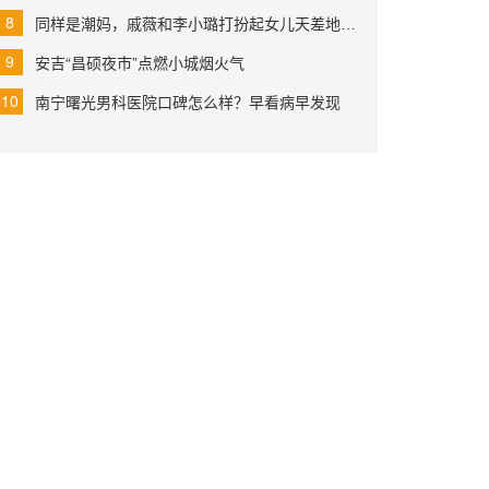
同样是潮妈，戚薇和李小璐打扮起女儿天差地别，网友：
安吉“昌硕夜市”点燃小城烟火气
南宁曙光男科医院口碑怎么样？早看病早发现